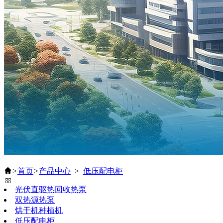
>
首页
>
产品中心
>
低压配电柜
光伏直驱热回收热泵
双热源热泵
烘干机种植机
低压配电柜