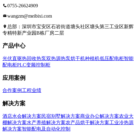
0755-26624909
wangzm@meibixi.com
总部：深圳市宝安区石岩街道塘头社区塘头第三工业区新辉
专精特新产业园B栋厂房二层
产品中心
光伏直驱热回收热泵
双热源热泵
烘干机种植机
低压配电柜
智能
配电柜
PLC变频控制柜
应用案例
合作案例
工程业绩
解决方案
酒店水会解决方案
民宿别墅解决方案
商业办公解决方案
农业大
棚解决方案
水产养殖解决方案
农产品烘干解决方案
工业冷热源
解决方案
智能配电及自动化控制