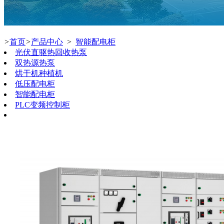
>
首页
>
产品中心
>
智能配电柜
光伏直驱热回收热泵
双热源热泵
烘干机种植机
低压配电柜
智能配电柜
PLC变频控制柜