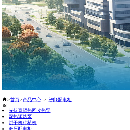
>
首页
>
产品中心
>
智能配电柜
光伏直驱热回收热泵
双热源热泵
烘干机种植机
低压配电柜