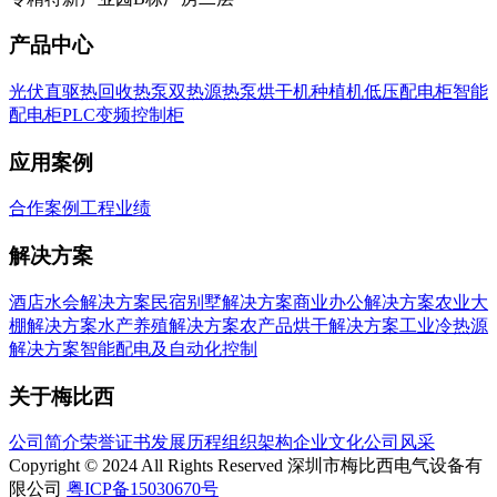
产品中心
光伏直驱热回收热泵
双热源热泵
烘干机种植机
低压配电柜
智能
配电柜
PLC变频控制柜
应用案例
合作案例
工程业绩
解决方案
酒店水会解决方案
民宿别墅解决方案
商业办公解决方案
农业大
棚解决方案
水产养殖解决方案
农产品烘干解决方案
工业冷热源
解决方案
智能配电及自动化控制
关于梅比西
公司简介
荣誉证书
发展历程
组织架构
企业文化
公司风采
Copyright © 2024 All Rights Reserved 深圳市梅比西电气设备有
限公司
粤ICP备15030670号