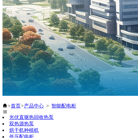
>
首页
>
产品中心
>
智能配电柜
光伏直驱热回收热泵
双热源热泵
烘干机种植机
低压配电柜