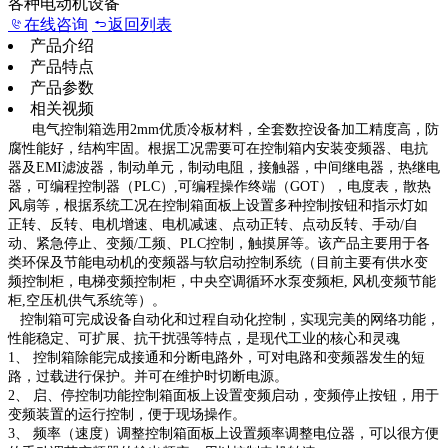
各种电动机设备
在线咨询
返回列表
产品介绍
产品特点
产品参数
相关视频
电气控制箱
选用2mm优质冷板材料，全套数控设备加工精度高，防
腐性能好，结构牢固。根据工况需要可在控制箱内安装变频器、电抗
器及EMI滤波器，制动单元，制动电阻，接触器，中间继电器，热继电
器，可编程控制器（PLC）,可编程操作终端（GOT），电度表，散热
风扇等，根据系统工况在控制箱面板上设置多种控制按钮和指示灯如
正转、反转、电机增速、电机减速、点动正转、点动反转、手动/自
动、紧急停止、变频/工频、PLC控制，触摸屏等。该产品主要用于各
类环保及节能电动机的变频器与软启动控制系统（目前主要有供水变
频控制柜，电梯变频控制柜，中央空调循环水泵变频柜, 风机变频节能
柜,空压机供气系统等）。
控制箱
可完成设备自动化和过程自动化控制，实现完美的网络功能，
性能稳定、可扩展、抗干扰强等特点，是现代工业的核心和灵魂
1、 控制箱
除能完成接通和分断电路外，可对电路和变频器发生的短
路，过载进行保护。并可在维护时切断电源。
2、 启、停控制功能控制箱面板上设置变频启动，变频停止按钮，用于
变频装置的运行控制，便于现场操作。
3、 频率（速度）调整
控制箱
面板上设置频率调整电位器，可以很方便