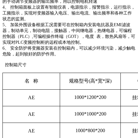
的手动调节变频器的输出频率，用以控制电机转速
4、
控制箱
面板上设置有智能仪表，电源指示，报警指示，运行指示，
工频指示，实现对变频器输入电压、输出电流、输出频率和各种工作
状态的监测。
5、 加装外围设备根据工况需要可在
控制箱
内安装电抗器及EMI滤波
器，制动单元，制动电阻，接触器，中间继电器，热继电器，可编程
控制器（PLC）,可编程操作终端（GOT），电度 表，散热风扇等，可
实现对PLC变频控制柜的远程或本地控制。
6、 安全防护将变频器安装在
控制箱
内，可以减少环境污染，减少触电
危险，起到较好的防护作用。
控制箱尺寸
名
称
规格型号
(
高
*
宽
*
深
)
1000*1200*200
AE
挂
1000*1000*200
AE
挂
1000*800*200
AE
挂