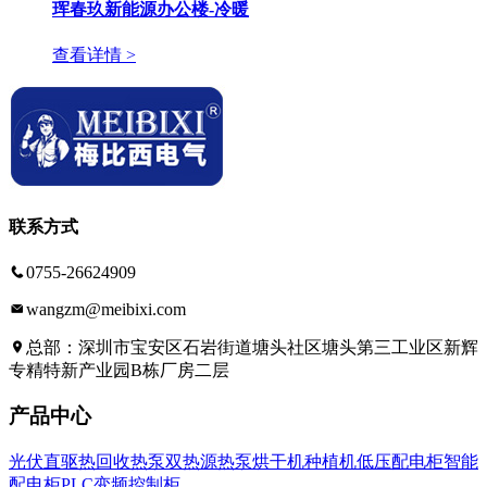
珲春玖新能源办公楼-冷暖
查看详情 >
联系方式
0755-26624909
wangzm@meibixi.com
总部：深圳市宝安区石岩街道塘头社区塘头第三工业区新辉
专精特新产业园B栋厂房二层
产品中心
光伏直驱热回收热泵
双热源热泵
烘干机种植机
低压配电柜
智能
配电柜
PLC变频控制柜